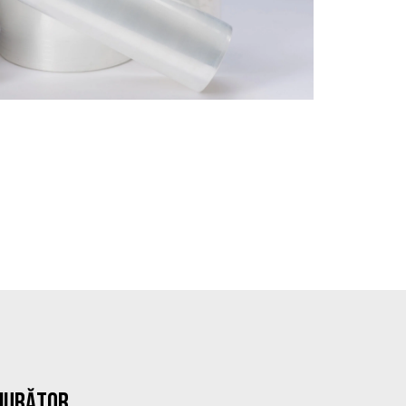
NJURĂTOR