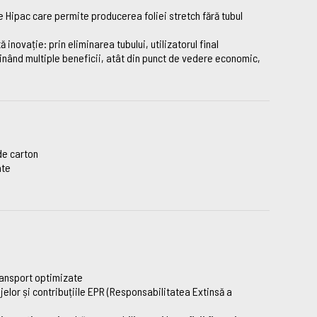
 Hipac care permite producerea foliei stretch fără tubul
inovație: prin eliminarea tubului, utilizatorul final
inând multiple beneficii, atât din punct de vedere economic,
de carton
ate
transport optimizate
elor și contribuțiile EPR (Responsabilitatea Extinsă a