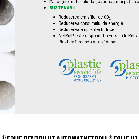
Mai puține materiale de gestionat, mai puțină bi
SUSTENABIL
Reducerea emisiilor de CO
2
Reducerea consumului de energie
Reducerea amprentei hidrice
NetRoll® este disponibil în versiunile Reli
Plastica Seconda Vita și Aenor
®
®