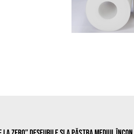
E LA ZERO” DEȘEURILE ȘI A PĂSTRA MEDIUL ÎNCO