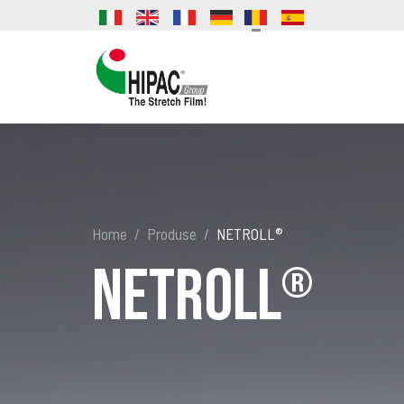
Home
Produse
NETROLL®
NETROLL
®