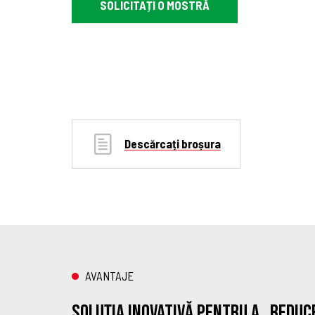
SOLICITAȚI O MOSTRĂ
Descărcați broșura
AVANTAJE
SOLUȚIA INOVATIVĂ PENTRU A „REDUC