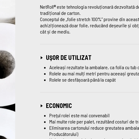
NetRoll® este tehnologia revoluționară dezvoltată de
tradițional de carton.
Conceptul de „folie stretch 100%” provine din această 
achiziționează doar folie, reducând deșeurile și obț
cât și de mediu.
UŞOR DE UTILIZAT
Aceleași rezultate la ambalare, ca folia cu tub 
Rolele au mai mulți metri pentru aceeași greut
Rolele se desfășoară până la capăt
ECONOMIC
Preţul rolei este mai convenabil
Mai multe role per palet, rezultând costuri de 
Eliminarea cartonului reduce greutatea ambalaj
Producătorului)