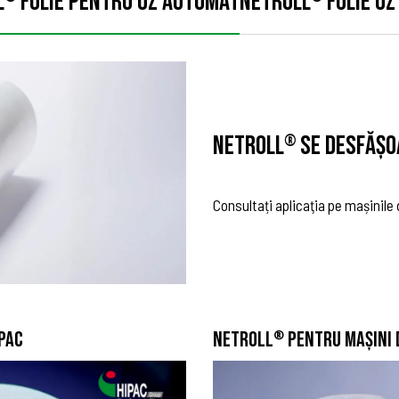
L
FOLIE PENTRU UZ AUTOMAT
NETROLL
FOLIE UZ
NETROLL
SE DESFĂŞO
®
Consultați aplicaţia pe mașinile
PAC
NETROLL
PENTRU MAŞINI 
®