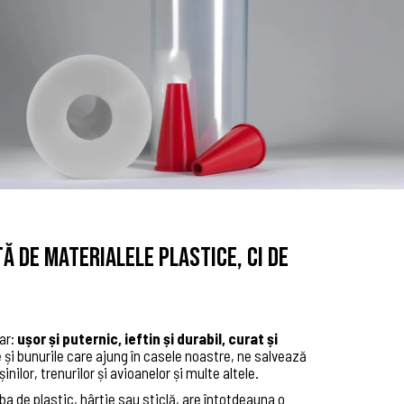
 de materialele plastice, ci de
ar:
ușor și puternic, ieftin și durabil, curat și
 și bunurile care ajung în casele noastre, ne salvează
nilor, trenurilor și avioanelor și multe altele.
rba de plastic, hârtie sau sticlă, are întotdeauna o