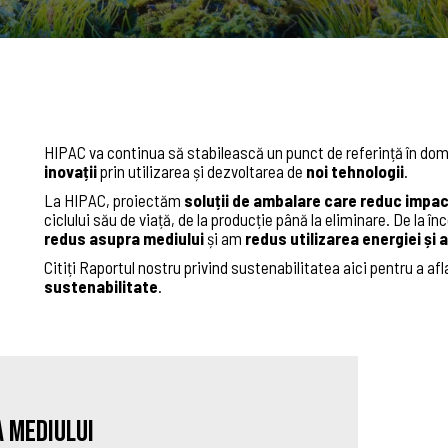
HIPAC va continua să stabilească un punct de referință în dome
inovații
prin utilizarea și dezvoltarea de
noi tehnologii
.
La HIPAC, proiectăm
soluții de ambalare care reduc impac
ciclului său de viață, de la producție până la eliminare. De la î
redus asupra mediului
și am
redus utilizarea energiei și 
Citiți Raportul nostru privind sustenabilitatea
aici
pentru a af
sustenabilitate
.
 mediului