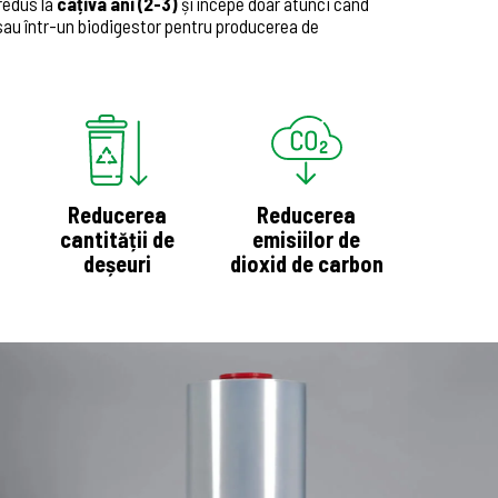
 redus la
câțiva ani (2-3)
și începe doar atunci când
 sau într-un biodigestor pentru producerea de
Reducerea
Reducerea
cantității de
emisiilor de
deșeuri
dioxid de carbon