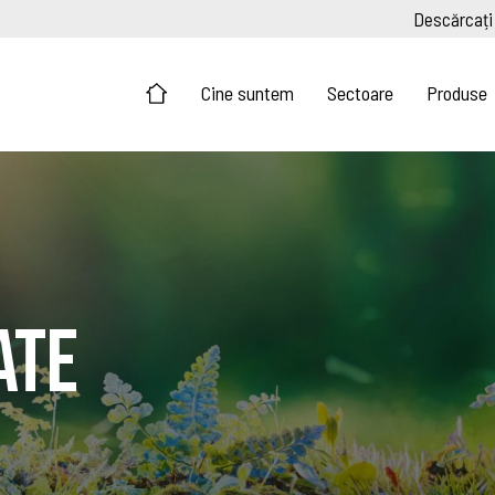
Descărcați
Cine suntem
Sectoare
Produse
ate