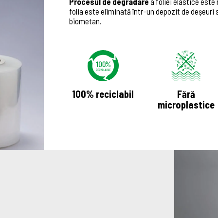
Procesul de degradare
a foliei elastice este
folia este eliminată într-un depozit de deșeuri
biometan.
100% reciclabil
Fără
microplastice