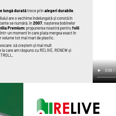
e lungă durată
trece prin
alegeri durabile
.
iului are o vechime îndelungată și constă în
rtante se numără, în
2007
, nașterea bobinelor
ilia Premium:
propunerea noastră pentru
folii
a într-un moment în care piața mergea exact în
r volume tot mai mari de plastic.
ovocare: să creștem și mai mult
are la care am răspuns cu RELIVE, RENEW și
NETROLL.