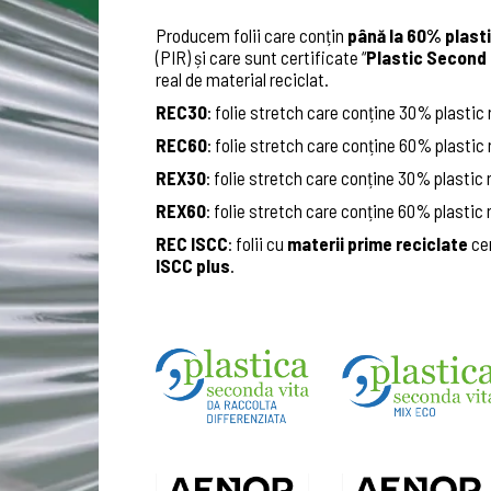
Producem folii care conțin
până la 60% plasti
(PIR) și care sunt certificate “
Plastic Second 
real de material reciclat.
REC30
: folie stretch care conține 30% plastic
REC60
: folie stretch care conține 60% plastic
REX30
: folie stretch care conține 30% plastic r
REX60
: folie stretch care conține 60% plastic r
REC ISCC
: folii cu
materii prime reciclate
cer
ISCC plus
.