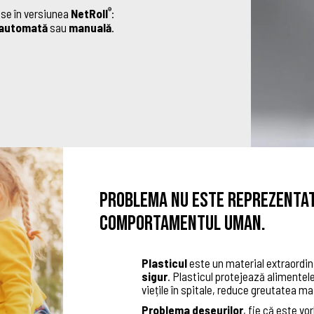
®
use în versiunea
NetRoll
:
automată
sau
manuală
.
Problema nu este reprezentată
comportamentul uman.
Plasticul
este un material extraordin
sigur
. Plasticul protejează alimentele
viețile în spitale, reduce greutatea mași
Problema deșeurilor
, fie că este vo