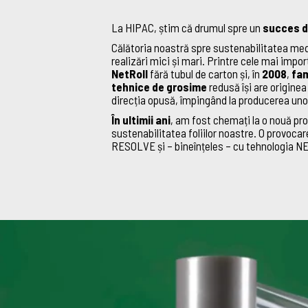
La HIPAC, știm că drumul spre un
succes d
Călătoria noastră spre sustenabilitatea med
realizări mici și mari. Printre cele mai impo
NetRoll
fără tubul de carton și, în
2008
,
fam
tehnice de grosime
redusă își are origine
direcția opusă, împingând la producerea uno
În ultimii ani
, am fost chemați la o nouă pr
sustenabilitatea foliilor noastre. O provoc
RESOLVE și – bineînțeles – cu tehnologia 