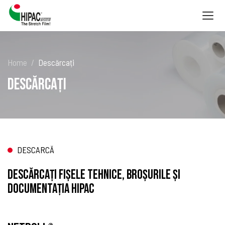
Togg
navig
Home
Descărcați
Descărcați
DESCARCĂ
Descărcați fișele tehnice, broșurile și
documentația HIPAC