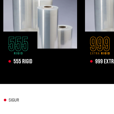
555 Rigid
999 Extr
SIGUR