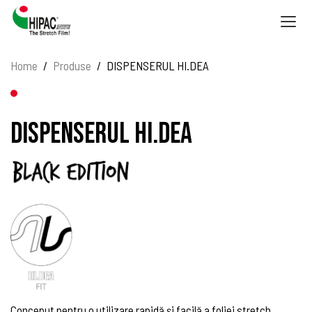
Togg
navig
Home
Produse
DISPENSERUL HI.DEA
DISPENSERUL HI.DEA
Conceput pentru o utilizare rapidă şi facilă a foliei stretch