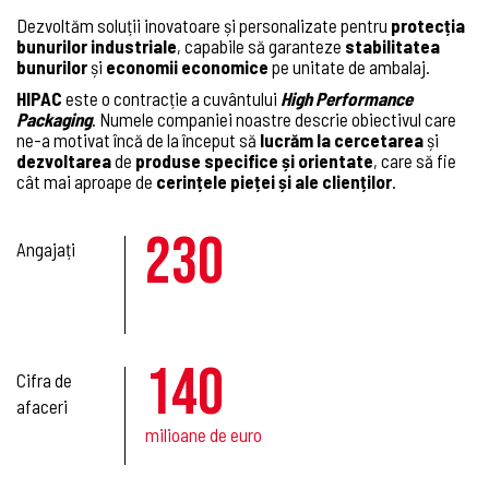
Dezvoltăm soluții inovatoare și personalizate pentru
protecția
bunurilor industriale
, capabile să garanteze
stabilitatea
bunurilor
și
economii economice
pe unitate de ambalaj.
HIPAC
este o contracție a cuvântului
High Performance
Packaging
. Numele companiei noastre descrie obiectivul care
ne-a motivat încă de la început să
lucrăm la cercetarea
și
dezvoltarea
de
produse specifice și orientate
, care să fie
cât mai aproape de
cerințele pieței și ale clienților
.
230
Angajați
140
Cifra de
afaceri
milioane de euro