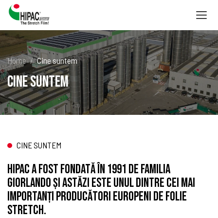
Togg
navig
Home
Cine suntem
Cine suntem
CINE SUNTEM
HIPAC a fost fondată în 1991 de familia
Giorlando și astăzi este unul dintre cei mai
importanți producători europeni de folie
stretch.