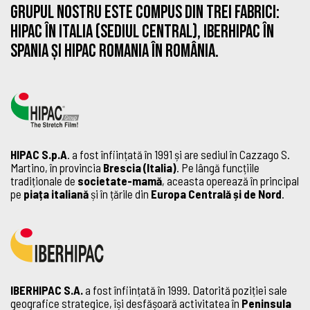
Grupul nostru este compus din trei fabrici:
HIPAC în Italia (sediul central), IBERHIPAC în
Spania și HIPAC ROMANIA în România.
HIPAC S.p.A
. a fost înființată în 1991 și are sediul în Cazzago S.
Martino, în provincia
Brescia (Italia)
. Pe lângă funcțiile
tradiționale de
societate-mamă
, aceasta operează în principal
pe
piața italiană
și în țările din
Europa Centrală și de Nord
.
IBERHIPAC S.A.
a fost înființată în 1999. Datorită poziției sale
geografice strategice, își desfășoară activitatea în
Peninsula