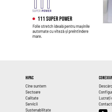
111 Super Power
Folie stretch ideală pentru mașinile
automate cu viteză și preîntindere
mare.
HIPAC
CONEXIUN
Cine suntem
Descărc
Sectoare
Configu
Calitate
Lucrați 
Servicii
Contact
Sustenabilitate