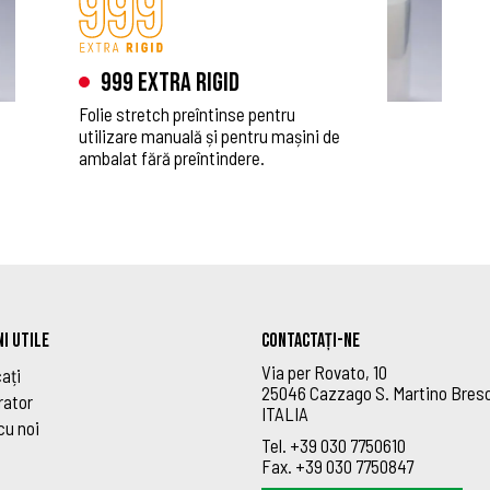
999 Extra Rigid
Folie stretch preîntinse pentru
utilizare manuală și pentru mașini de
ambalat fără preîntindere.
I UTILE
Contactați-ne
Via per Rovato, 10
ați
25046 Cazzago S. Martino Bres
rator
ITALIA
cu noi
Tel.
+39 030 7750610
Fax.
+39 030 7750847