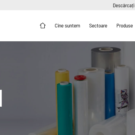
Descărcați
Cine suntem
Sectoare
Produse
m