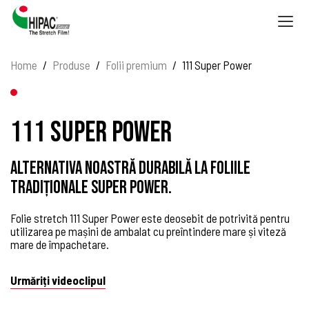
Togg
navig
Home
Produse
Folii premium
111 Super Power
111 Super Power
Alternativa noastră durabilă la foliile
tradiționale Super Power.
Folie stretch 111 Super Power este deosebit de potrivită pentru
utilizarea pe mașini de ambalat cu preîntindere mare și viteză
mare de împachetare.
Urmăriți videoclipul