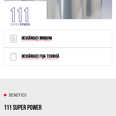
DESCĂRCAȚI BROȘURA
DESCĂRCAȚI FIȘA TEHNICĂ
BENEFICII
111 Super Power