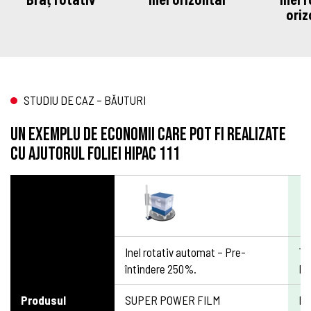
oriz
STUDIU DE CAZ – BĂUTURI
Un exemplu de economii care pot fi realizate
cu ajutorul foliei HIPAC 111
Inel rotativ automat – Pre-
TI
întindere 250%.
Pr
Produsul
SUPER POWER FILM
HI