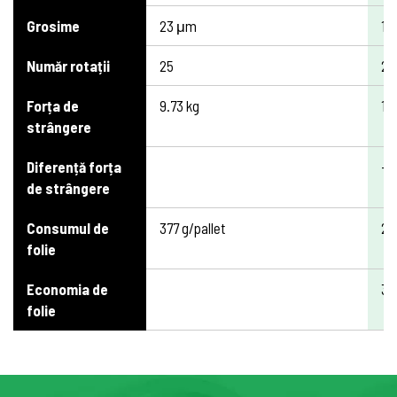
Grosime
23 μm
17
Număr rotații
25
25
Forța de
9.73 kg
10
strângere
Diferență forța
+
de strângere
Consumul de
377 g/pallet
25
folie
Economia de
3
folie