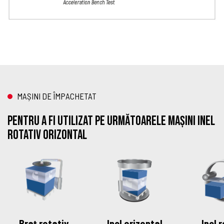
MAȘINI DE ÎMPACHETAT
Pentru a fi utilizat pe următoarele mașini Inel
rotativ orizontal
Braț rotativ
Inel orizontal
Inel 