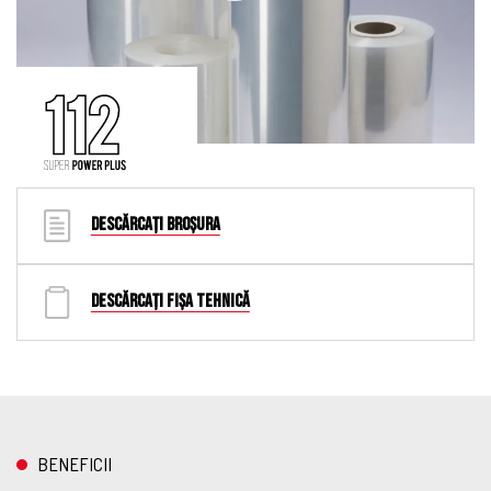
DESCĂRCAȚI BROȘURA
DESCĂRCAȚI FIȘA TEHNICĂ
BENEFICII