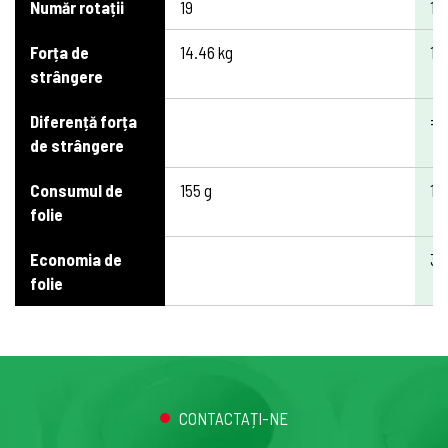
Număr rotații
19
19
Forța de
14.46 kg
13
strângere
Diferență forța
=
de strângere
Consumul de
155 g
10
folie
Economia de
3
folie
CONTACTAȚI-NE