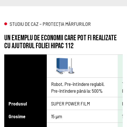
STUDIU DE CAZ – PROTECȚIA MĂRFURILOR
Un exemplu de economii care pot fi realizate
cu ajutorul foliei HIPAC 112
Robot, Pre-întindere reglabil,
TI
Pre-întindere până la: 500%
Pr
Produsul
SUPER POWER FILM
HI
Grosime
15 μm
12