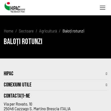
Togg
navig
Home
Sectoare
Agricultură
Baloți rotunzi
Baloți rotunzi
HIPAC
CONEXIUNI UTILE
Contactați-ne
Via per Rovato, 10
25046 Cazzago S. Martino Brescia ITALIA