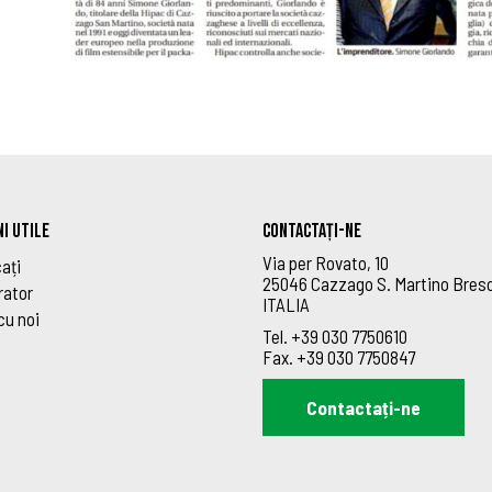
I UTILE
Contactați-ne
Via per Rovato, 10
ați
25046 Cazzago S. Martino Bres
rator
ITALIA
cu noi
Tel.
+39 030 7750610
Fax.
+39 030 7750847
Contactați-ne