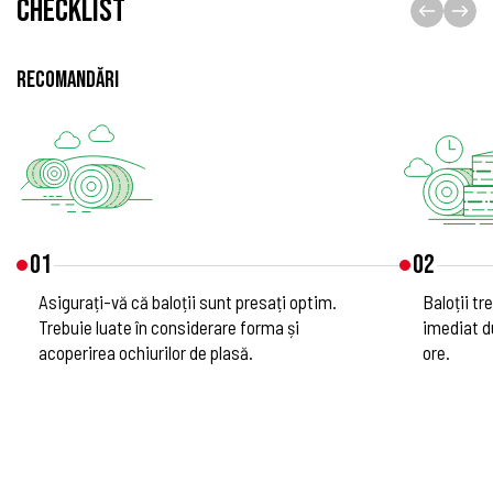
CHECKLIST
RECOMANDĂRI
01
02
Asigurați-vă că baloții sunt presați optim.
Baloții tr
Trebuie luate în considerare forma și
imediat d
acoperirea ochiurilor de plasă.
ore.