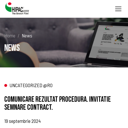
Togg
navig
Home
News
News
UNCATEGORIZED @RO
Comunicare rezultat procedura. Invitatie
semnare contract.
19 septembrie 2024