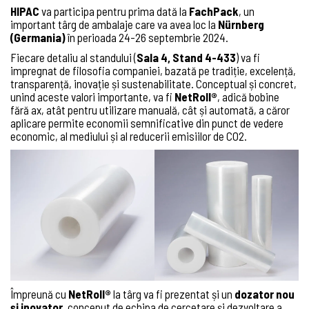
HIPAC
va participa pentru prima dată la
FachPack
, un
important târg de ambalaje care va avea loc la
Nürnberg
(Germania)
în perioada 24-26 septembrie 2024.
Fiecare detaliu al standului (
Sala 4, Stand 4-433
) va fi
impregnat de filosofia companiei, bazată pe tradiție, excelență,
transparență, inovație și sustenabilitate. Conceptual și concret,
unind aceste valori importante, va fi
NetRoll®
, adică bobine
fără ax, atât pentru utilizare manuală, cât și automată, a căror
aplicare permite economii semnificative din punct de vedere
economic, al mediului și al reducerii emisiilor de CO2.
Împreună cu
NetRoll®
la târg va fi prezentat și un
dozator nou
și inovator
, conceput de echipa de cercetare și dezvoltare a