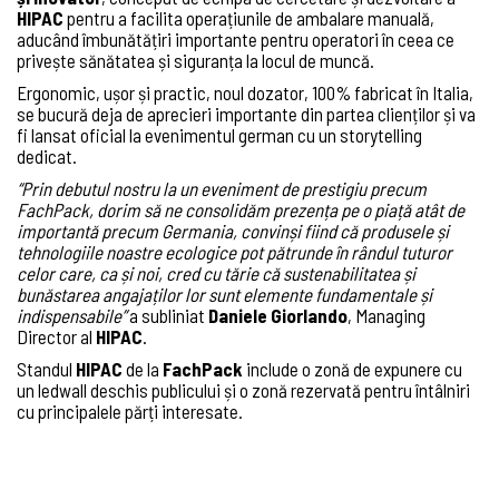
HIPAC
pentru a facilita operațiunile de ambalare manuală,
aducând îmbunătățiri importante pentru operatori în ceea ce
privește sănătatea și siguranța la locul de muncă.
Ergonomic, ușor și practic, noul dozator, 100% fabricat în Italia,
se bucură deja de aprecieri importante din partea clienților și va
fi lansat oficial la evenimentul german cu un storytelling
dedicat.
“Prin debutul nostru la un eveniment de prestigiu precum
FachPack, dorim să ne consolidăm prezența pe o piață atât de
importantă precum Germania, convinși fiind că produsele și
tehnologiile noastre ecologice pot pătrunde în rândul tuturor
celor care, ca și noi, cred cu tărie că sustenabilitatea și
bunăstarea angajaților lor sunt elemente fundamentale și
indispensabile”
a subliniat
Daniele Giorlando
, Managing
Director al
HIPAC
.
Standul
HIPAC
de la
FachPack
include o zonă de expunere cu
un ledwall deschis publicului și o zonă rezervată pentru întâlniri
cu principalele părți interesate.