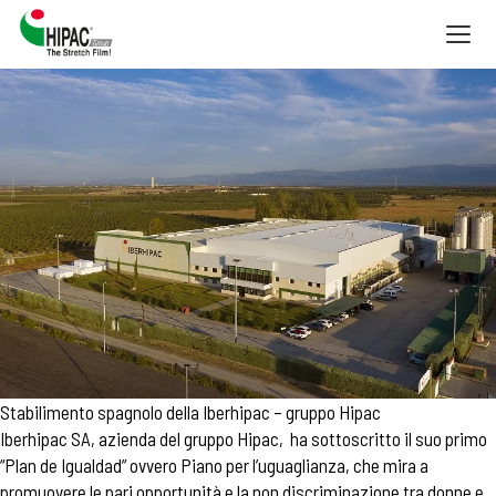
Togg
navig
Stabilimento spagnolo della Iberhipac – gruppo Hipac
Iberhipac SA, azienda del gruppo Hipac, ha sottoscritto il suo primo
“Plan de Igualdad” ovvero Piano per l’uguaglianza, che mira a
promuovere le pari opportunità e la non discriminazione tra donne e