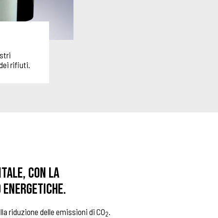
stri
ei rifiuti.
tale, con la
 energetiche.
la riduzione delle emissioni di CO
.
2