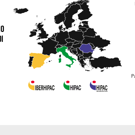
no
di
Pa