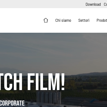
Download
C
Chi siamo
Settori
Prodot
CH FILM!
 corporate