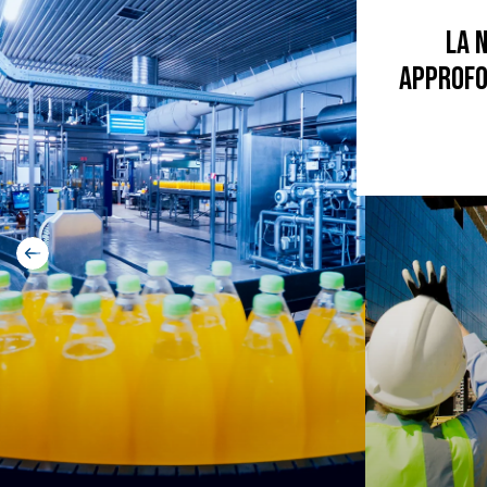
La 
approfon