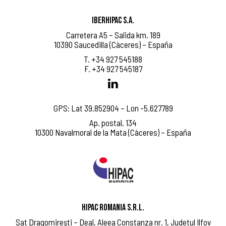
IBERHIPAC S.A.
Carretera A5 – Salida km. 189
10390 Saucedilla (Càceres) – España
T. +34 927 545188
F. +34 927 545187
GPS: Lat 39.852904 – Lon -5.627789
Ap. postal, 134
10300 Navalmoral de la Mata (Càceres) – España
HIPAC ROMANIA S.R.L.
Sat Dragomireşti – Deal, Aleea Constanza nr. 1, Judetul Ilfov