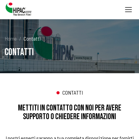
Togg
navig
Home
Contatti
Contatti
CONTATTI
METTITI IN CONTATTO CON NOI PER AVERE
SUPPORTO O CHIEDERE INFORMAZIONI
I nostri esperti saranno a tua completa disposizione per fornirti