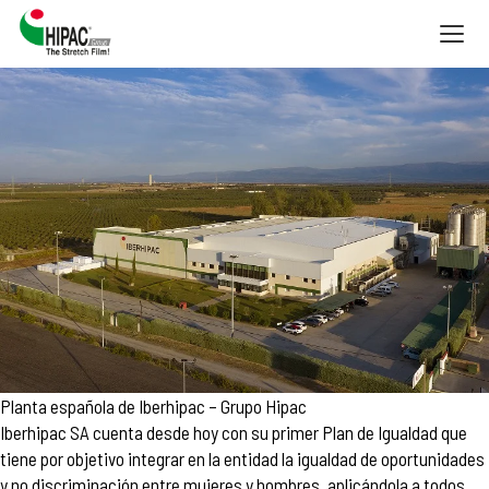
Togg
navig
Planta española de Iberhipac – Grupo Hipac
Iberhipac SA cuenta desde hoy con su primer Plan de Igualdad que
tiene por objetivo integrar en la entidad la igualdad de oportunidades
y no discriminación entre mujeres y hombres, aplicándola a todos