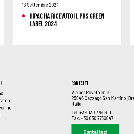
13 Settembre 2024
HIPAC HA RICEVUTO IL PRS GREEN
LABEL 2024
LI
Contatti
Via per Rovato nr. 10
ad
25046 Cazzago San Martino (Bre
ratore
Italia
con noi
Tel.
+39 030 7750610
i
Fax.
+39 030 7750847
Contattaci