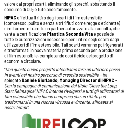
valore dai propri scarti, eliminando gli sprechi, abbattendo il
consumo di C0
e tutelando l’ambiente.
2
HIPAC
effettua il ritiro degli scarti di film estensibile
(compresso, pulito e senza altri rifiuti come regge o etichette)
direttamente tramite un partner autorizzato alla raccolta, che
vanta la certificazione
Plastica Seconda Vita
e possiede
tutte le autorizzazioni necessarie per il ritiro degli scarti dagli
utilizzatori di film estensibile. Tali scarti verranno poi rigenerati
e trasformati in nuova materia prima seconda per la produzione
di film estensibile, completando così il ciclo del progetto di
economia circolare.
“
Con questo nuovo progetto intendiamo fare un ulteriore passo
in avanti nel nostro percorso di crescita sostenibile
– ha
spiegato
Daniele Giorlando, Managing Director di HIPAC
–
Con la campagna di comunicazione dal titolo “Close the Loop,
Start Reimagine” HIPAC intende rivolgersi a tutti gli utilizzatori di
film estensibile che hanno compreso che un rifiuto può
trasformarsi in una risorsa virtuosa e vincente, allineata ai
nostri tempi”.