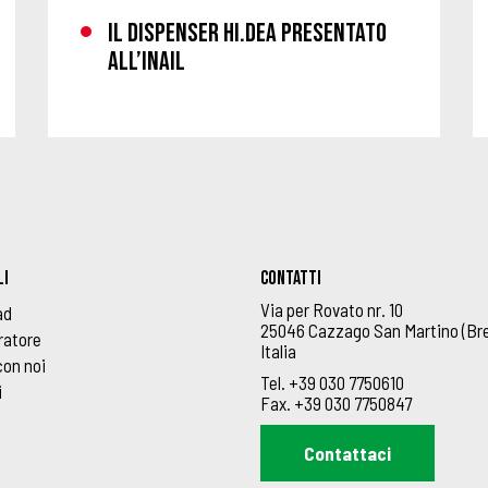
IL DISPENSER HI.DEA PRESENTATO
ALL’INAIL
LI
Contatti
Via per Rovato nr. 10
ad
25046 Cazzago San Martino (Bre
ratore
Italia
con noi
Tel.
+39 030 7750610
i
Fax.
+39 030 7750847
Contattaci