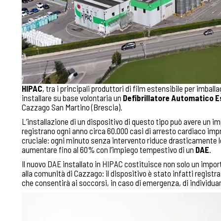
HIPAC
, tra i principali produttori di film estensibile per imball
installare su base volontaria un
Defibrillatore Automatico E
Cazzago San Martino (Brescia).
L’installazione di un dispositivo di questo tipo può avere un i
registrano ogni anno circa 60.000 casi di arresto cardiaco impr
cruciale: ogni minuto senza intervento riduce drasticamente l
aumentare fino al 60% con l’impiego tempestivo di un
DAE
.
Il nuovo DAE installato in HIPAC costituisce non solo un impor
alla comunità di Cazzago: il dispositivo è stato infatti regist
che consentirà ai soccorsi, in caso di emergenza, di individua