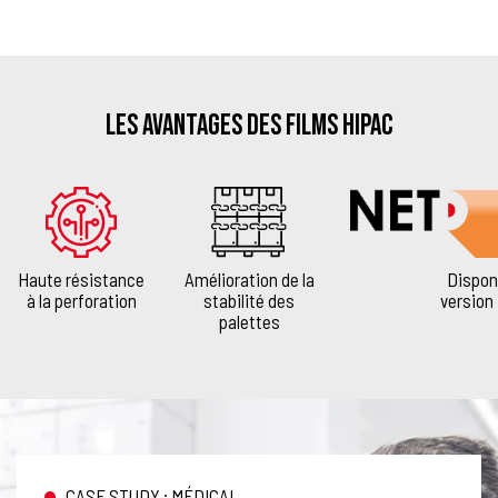
Les avantages des films HIPAC
Haute résistance
Amélioration de la
Dispon
à la perforation
stabilité des
version
palettes
CASE STUDY : MÉDICAL