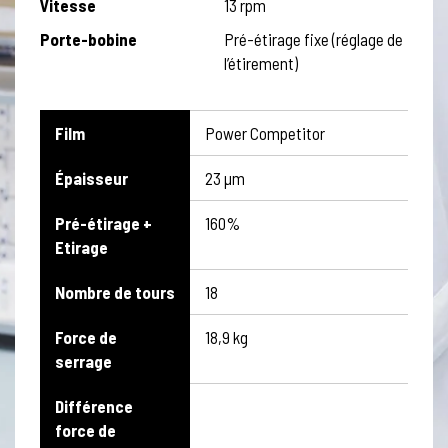
Vitesse
13 rpm
Porte-bobine
Pré-étirage fixe (réglage de
l’étirement)
Film
Power Competitor
Épaisseur
23 µm
Pré-étirage +
160%
Etirage
Nombre de tours
18
Force de
18,9 kg
serrage
Différence
force de