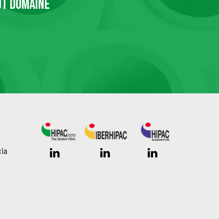
UT DOMAINE
cia