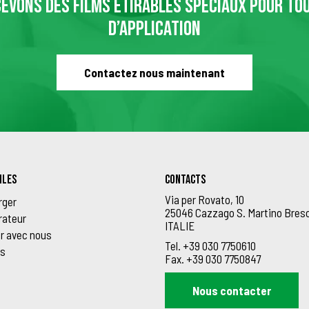
EVONS DES FILMS ÉTIRABLES SPÉCIAUX POUR TO
D’APPLICATION
Contactez nous maintenant
ILES
Contacts
Via per Rovato, 10
rger
25046 Cazzago S. Martino Bres
rateur
ITALIE
er avec nous
Tel.
+39 030 7750610
s
Fax.
+39 030 7750847
Nous contacter