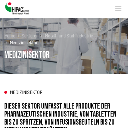
Togg
navig
Home
Sektoren
Metall- und Stahlindustrie
Medizinisektor
Medizinisektor
MEDIZINISEKTOR
Dieser Sektor umfasst alle Produkte der
pharmazeutischen Industrie, von Tabletten
bis zu Spritzen, von Infusionsbeuteln bis zu