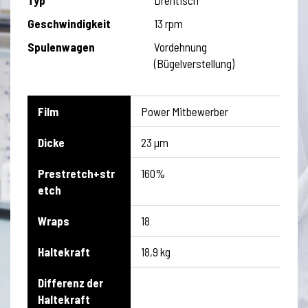
Typ
Drehtisch
Geschwindigkeit
13 rpm
Spulenwagen
Vordehnung
(Bügelverstellung)
Film
Power Mitbewerber
Dicke
23 µm
Prestretch+str
160%
etch
Wraps
18
Haltekraft
18,9 kg
Differenz der
Haltekraft