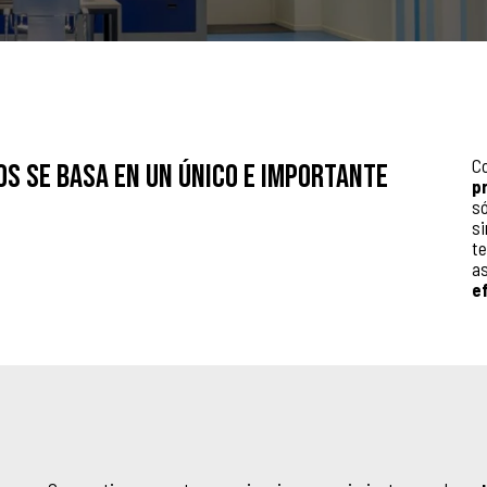
Co
os se basa en un único e importante
p
só
si
te
a
ef