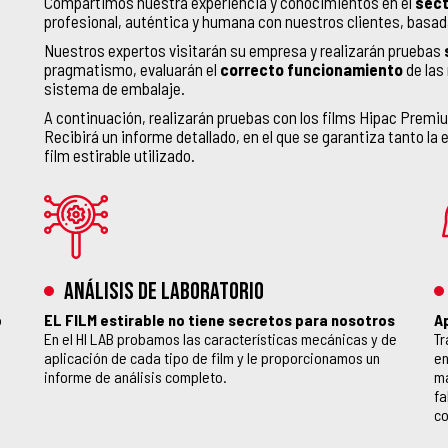
Compartimos nuestra experiencia y conocimientos en el
sect
profesional, auténtica y humana con nuestros clientes, basad
Nuestros expertos visitarán su empresa y realizarán pruebas
pragmatismo, evaluarán el
correcto funcionamiento
de las
sistema de embalaje.
A continuación, realizarán pruebas con los films Hipac Premiu
Recibirá un informe detallado, en el que se garantiza tanto la 
film estirable utilizado.
ANÁLISIS DE LABORATORIO
o
EL FILM estirable no tiene secretos para nosotros
A
En el HI LAB probamos las características mecánicas y de
Tr
aplicación de cada tipo de film y le proporcionamos un
en
informe de análisis completo.
má
fa
co