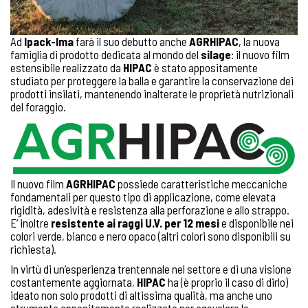
Ad
Ipack-Ima
farà il suo debutto anche
AGRHIPAC
, la nuova
famiglia di prodotto dedicata al mondo del
silage
: il nuovo film
estensibile realizzato da
HIPAC
è stato appositamente
studiato per proteggere la balla e garantire la conservazione dei
prodotti insilati, mantenendo inalterate le proprietà nutrizionali
del foraggio.
Il nuovo film
AGRHIPAC
possiede caratteristiche meccaniche
fondamentali per questo tipo di applicazione, come elevata
rigidità, adesività e resistenza alla perforazione e allo strappo.
E’ inoltre
resistente ai raggi U.V. per 12 mesi
e disponibile nei
colori verde, bianco e nero opaco (altri colori sono disponibili su
richiesta).
In virtù di un’esperienza trentennale nel settore e di una visione
costantemente aggiornata,
HIPAC
ha (è proprio il caso di dirlo)
ideato non solo prodotti di altissima qualità, ma anche uno