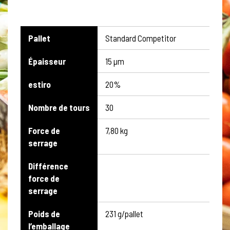
Pallet
Standard Competitor
Épaisseur
15 µm
estiro
20%
Nombre de tours
30
Force de
7,80 kg
serrage
Différence
force de
serrage
Poids de
231 g/pallet
l’emballage