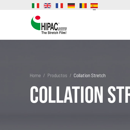
Home
Productos
Collation Stretch
Collation St