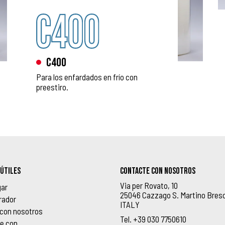
C400
Para los enfardados en frío con
preestiro.
 ÚTILES
Contacte con nosotros
Via per Rovato, 10
ar
25046 Cazzago S. Martino Bres
rador
ITALY
 con nosotros
Tel.
+39 030 7750610
e con