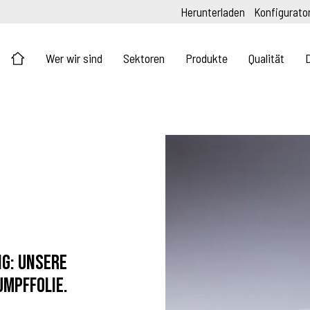
Herunterladen
Konfigurato
Wer wir sind
Sektoren
Produkte
Qualität
ng: unsere
umpffolie.