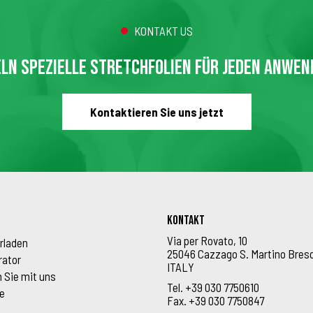
KONTAKT US
LN SPEZIELLE STRETCHFOLIEN FÜR JEDEN ANWE
Kontaktieren Sie uns jetzt
Kontakt
Via per Rovato, 10
rladen
25046 Cazzago S. Martino Bres
rator
ITALY
 Sie mit uns
Tel.
+39 030 7750610
e
Fax.
+39 030 7750847