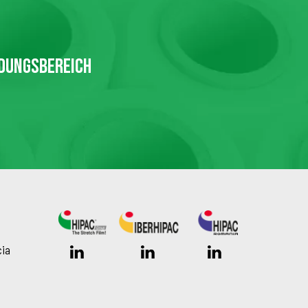
NDUNGSBEREICH
cia