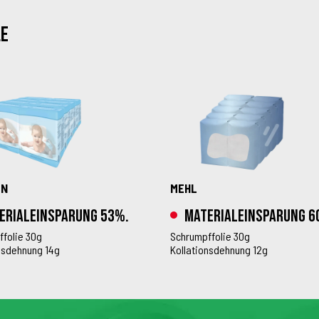
le
LN
MEHL
erialeinsparung 53%.
Materialeinsparung 
folie 30g
Schrumpffolie 30g
nsdehnung 14g
Kollationsdehnung 12g