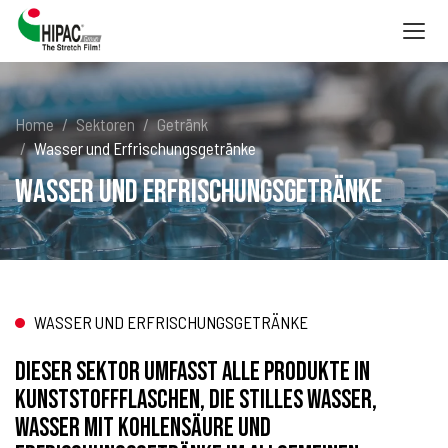
Togg
navig
Home
Sektoren
Getränk
Wasser und Erfrischungsgetränke
Wasser und Erfrischungsgetränke
WASSER UND ERFRISCHUNGSGETRÄNKE
Dieser Sektor umfasst alle Produkte in
Kunststoffflaschen, die stilles Wasser,
Wasser mit Kohlensäure und