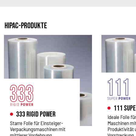
HIPAC-PRODUKTE
111 Supe
333 Rigid Power
Ideale Folie f
Starre Folie für Einsteiger-
Maschinen mit
Verpackungsmaschinen mit
Produktivität 
mittlerer Vordehnung.
Vorstreckung.