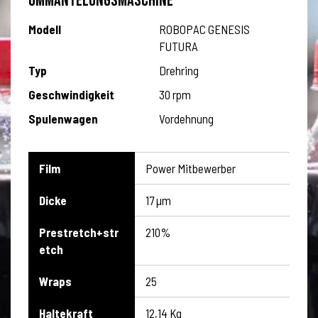
UMMANTELUNGSMASCHINE
Modell
ROBOPAC GENESIS
FUTURA
Typ
Drehring
Geschwindigkeit
30 rpm
Spulenwagen
Vordehnung
Film
Power Mitbewerber
Dicke
17 µm
Prestretch+str
210%
etch
Wraps
25
Haltekraft
12,14 Kg